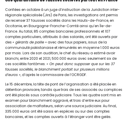
Une quarantaine de fausses sociétés partout en France
Confiées en octobre à un juge d’instruction de la Juridiction inter-
régionale spécialisée (Jirs) de Paris, les investigations ont permis
de recenser 37 fausses sociétés dans les Hauts-de-France, en
Occitanie, en Bourgogne-Franche-Comté ainsi qu’en Île-de-
France. Au total, 85 comptes bancaires professionnels et 107
comptes particuliers, attribués à des salariés, ont été ouverts par
des
« gérants de paille »
avec des faux papiers, issus de la
communauté pakistanaise et rémunérés en moyenne 1.000 euros
par mois. Lors de son audition, le chef du réseau a estimé avoir
blanchi, entre 2020 et 2021, 500.000 euros avec seulement six de
ces sociétés fantômes.
« On peut donc supposer que sur les 37
fausses sociétés, le blanchiment portait sur plusieurs millions
d’euros »
, d’après le commissaire de l’OCRGDF.
Le 15 décembre, la tête de pont de l’organisation a été placée en
détention provisoire, tandis que trois de ses associés ou complices
ont été placés sous contrôle judiciaire. Tous les quatre sont mis en
examen pour blanchiment aggravé, et trois d’entre eux pour
association de malfaiteurs, selon une source judiciaire. Au final,
335.000 euros ont été saisis en espèces ou sur des comptes
bancaires, et les comptes ouverts à l’étranger vont être gelés.