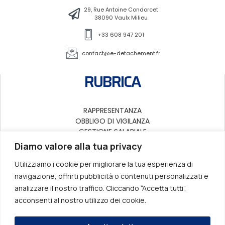
29, Rue Antoine Condorcet
38090 Vaulx Milieu
+33 608 947 201
contact@e-detachement.fr
RUBRICA
RAPPRESENTANZA
OBBLIGO DI VIGILANZA
GESTIONE SALARIALE
DISTACCO E SUBAPPALTI
Diamo valore alla tua privacy
DIRETTIVA EUROPEA
CONTATTI
Utilizziamo i cookie per migliorare la tua esperienza di
navigazione, offrirti pubblicità o contenuti personalizzati e
LA NOSTRA PRESENZA IN EUROPA
analizzare il nostro traffico. Cliccando “Accetta tutti”,
acconsenti al nostro utilizzo dei cookie.
Scoprite di più sui nostri servizi di obbligo di vigilanza per clienti e appaltatori,
con un team di specialisti in diritto europeo.