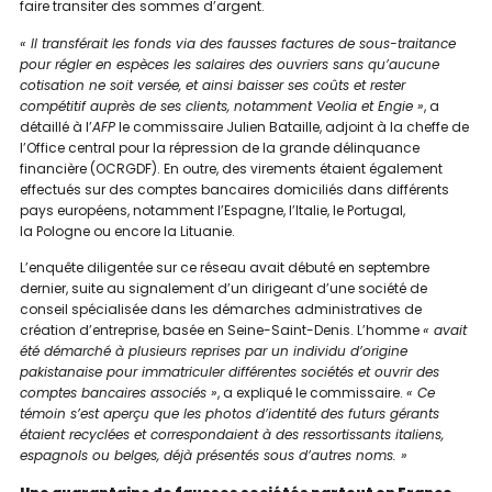
faire transiter des sommes d’argent.
« Il transférait les fonds via des fausses factures de sous-traitance
pour régler en espèces les salaires des ouvriers sans qu’aucune
cotisation ne soit versée, et ainsi baisser ses coûts et rester
compétitif auprès de ses clients, notamment Veolia et Engie »
, a
détaillé à l’
AFP
le commissaire Julien Bataille, adjoint à la cheffe de
l’Office central pour la répression de la grande délinquance
financière (OCRGDF). En outre, des virements étaient également
effectués sur des comptes bancaires domiciliés dans différents
pays européens, notamment l’
Espagne
, l’
Italie
, le
Portugal
,
la
Pologne
ou encore la Lituanie.
L’enquête diligentée sur ce réseau avait débuté en septembre
dernier, suite au signalement d’un dirigeant d’une société de
conseil spécialisée dans les démarches administratives de
création d’entreprise, basée en Seine-Saint-Denis. L’homme
« avait
été démarché à plusieurs reprises par un individu d’origine
pakistanaise pour immatriculer différentes sociétés et ouvrir des
comptes bancaires associés »
, a expliqué le commissaire.
« Ce
témoin s’est aperçu que les photos d’identité des futurs gérants
étaient recyclées et correspondaient à des ressortissants italiens,
espagnols ou belges, déjà présentés sous d’autres noms. »